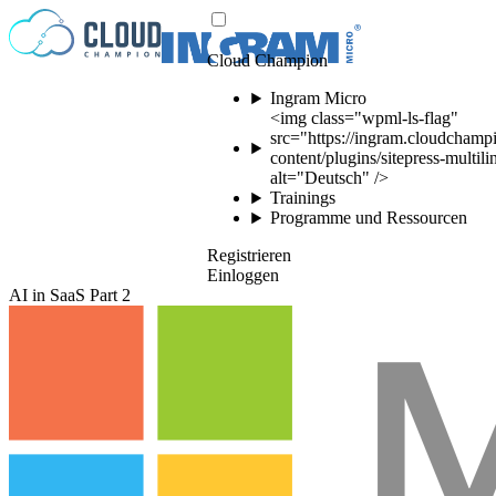
Zum Inhalt springen
Cloud Champion
Ingram Micro
<img class="wpml-ls-flag"
src="https://ingram.cloudchamp
content/plugins/sitepress-multil
alt="Deutsch" />
Trainings
Programme und Ressourcen
Registrieren
Einloggen
AI in SaaS Part 2
Please log in to
view this video