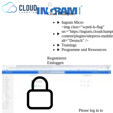
Zum Inhalt springen
Cloud Champion
Ingram Micro
<img class="wpml-ls-flag"
src="https://ingram.cloudchamp
content/plugins/sitepress-multil
alt="Deutsch" />
Trainings
Programme und Ressourcen
Registrieren
Einloggen
Please log in to