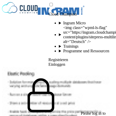
Zum Inhalt springen
Cloud Champion
Ingram Micro
<img class="wpml-ls-flag"
src="https://ingram.cloudchamp
content/plugins/sitepress-multil
alt="Deutsch" />
Trainings
Programme und Ressourcen
Registrieren
Einloggen
Please log in to