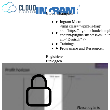
Zum Inhalt springen
Cloud Champion
Ingram Micro
<img class="wpml-ls-flag"
src="https://ingram.cloudchamp
content/plugins/sitepress-multil
alt="Deutsch" />
Trainings
Programme und Ressourcen
Registrieren
Einloggen
Please log in to