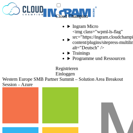
Zum Inhalt springen
Cloud Champion
Ingram Micro
<img class="wpml-ls-flag"
src="https://ingram.cloudchamp
content/plugins/sitepress-multil
alt="Deutsch" />
Trainings
Programme und Ressourcen
Registrieren
Einloggen
Western Europe SMB Partner Summit – Solution Area Breakout
Session – Azure
Please log in to
view this video