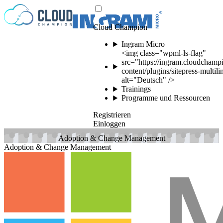
Zum Inhalt springen
Cloud Champion
Ingram Micro
<img class="wpml-ls-flag"
src="https://ingram.cloudchamp
content/plugins/sitepress-multil
alt="Deutsch" />
Trainings
Programme und Ressourcen
Registrieren
Einloggen
Adoption & Change Management
Adoption & Change Management