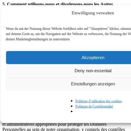
5. Comment utilisons-nous et divulguons-nous les
Autres
Informations
?
Einwilligung verwalten
Nous utilisons et divulguons d’Autres Informations à toutes fins,
sauf si nous sommes tenus de faire autrement en vertu du droit
Wenn du mit der Nutzung dieser Website fortfährst oder auf "Akzeptieren" klickst, stimm
applicable. Si nous sommes tenus de traiter d’Autres informations
auf deinem Gerät zu, um die Navigation auf der Website zu verbessern, die Nutzung der We
comme des Données Personnelles en vertu de la loi applicable, alors
deinen Marketingbemühungen zu unterstützen.
nous les utiliserons ou les divulguerons de la même manière que
nous utilisons et divulguons des Données Personnelles.
Dans certains cas, nous pouvons combiner d’Autres Informations
Akzeptieren
avec des Données Personnelles (comme par exemple combiner votre
nom avec le nom de votre organisation). Si cette combinaison
Deny non-essential
permet de vous identifier, nous traiterons les informations combinées
comme des Données Personnelles tant qu’elles seront combinées.
Einstellungen anzeigen
Politique d’utilisation des cookies
6. Comment Cloud Champion
sécurise-t-il mes Données
Politique de Confidentialité
Personnelles
?
Nous avons mis en place des mesures organisationnelles, techniques
et administratives appropriées pour protéger les Données
Personnelles au sein de notre organisation, y compris des contrôles