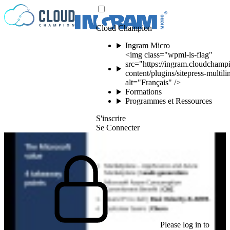
Passer au contenu
Cloud Champion
Ingram Micro
<img class="wpml-ls-flag"
src="https://ingram.cloudchamp
content/plugins/sitepress-multili
alt="Français" />
Formations
Programmes et Ressources
S'inscrire
Se Connecter
Please log in to