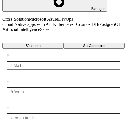
Partager
Cross-Solution
Microsoft Azure
DevOps
Cloud Native apps with AI- Kubernetes- Cosmos DB/PostgreSQL
Artificial Intelligence
Sales
Transcription
S'inscrire
Se Connecter
*
*
*