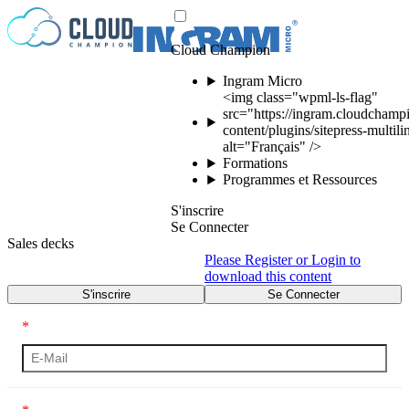
Passer au contenu
Cloud Champion
Ingram Micro
<img class="wpml-ls-flag"
src="https://ingram.cloudchamp
content/plugins/sitepress-multili
alt="Français" />
Formations
Programmes et Ressources
S'inscrire
Se Connecter
Sales decks
Please Register or Login to
download this content
S'inscrire
Se Connecter
*