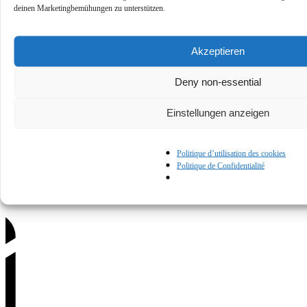
deinen Marketingbemühungen zu unterstützen.
Akzeptieren
Deny non-essential
Politique de confidentialité
Conditions d'utilisation
Politique des cooki
Contactez-
Einstellungen anzeigen
nous
Politique d’utilisation des cookies
Politique de Confidentialité